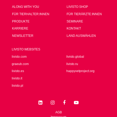
ALONG WITH YOU
LIVISTO SHOP
FÜR TIERHALTER:INNEN
FÜR TIERÄRZTE:INNEN
PRODUKTE
SEMINARE
KARRIERE
KONTAKT
NEWSLETTER
LAND AUSWÄHLEN
LIVISTO WEBSITES
livisto.com
livisto.global
graeub.com
livisto.ru
livisto.es
happyvetproject.org
livisto.it
livisto.pl
AGB