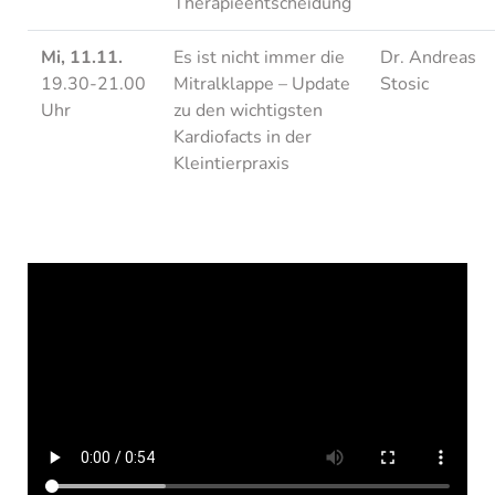
Therapieentscheidung
Mi, 11.11.
Es ist nicht immer die
Dr. Andreas
19.30-21.00
Mitralklappe – Update
Stosic
Uhr
zu den wichtigsten
Kardiofacts in der
Kleintierpraxis