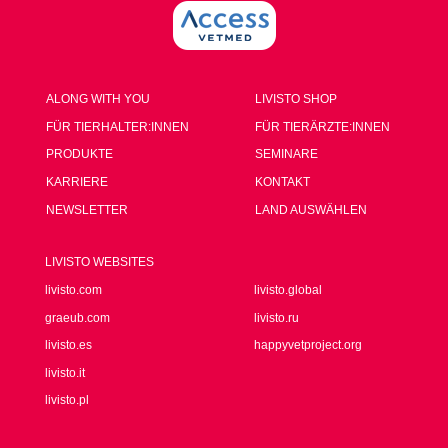
ALONG WITH YOU
LIVISTO SHOP
FÜR TIERHALTER:INNEN
FÜR TIERÄRZTE:INNEN
PRODUKTE
SEMINARE
KARRIERE
KONTAKT
NEWSLETTER
LAND AUSWÄHLEN
LIVISTO WEBSITES
livisto.com
livisto.global
graeub.com
livisto.ru
livisto.es
happyvetproject.org
livisto.it
livisto.pl