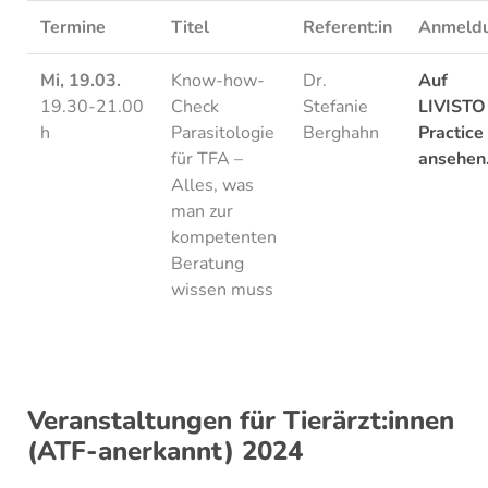
Termine
Titel
Referent:in
Anmeld
Mi, 19.03.
Know-how-
Dr.
Auf
19.30-21.00
Check
Stefanie
LIVISTO 
h
Parasitologie
Berghahn
Practice
für TFA –
ansehen
Alles, was
man zur
kompetenten
Beratung
wissen muss
Veranstaltungen für Tierärzt:innen
(ATF-anerkannt) 2024