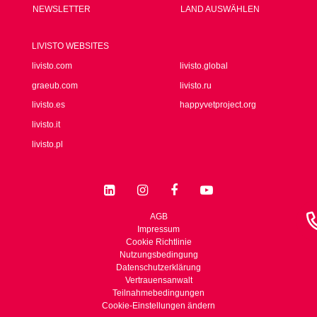
NEWSLETTER
LAND AUSWÄHLEN
LIVISTO WEBSITES
livisto.com
livisto.global
graeub.com
livisto.ru
livisto.es
happyvetproject.org
livisto.it
livisto.pl
AGB
Impressum
Cookie Richtlinie
Nutzungsbedingung
Datenschutzerklärung
Vertrauensanwalt
Teilnahmebedingungen
Cookie-Einstellungen ändern