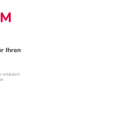
IM
ür Ihren
r erläutert
ie