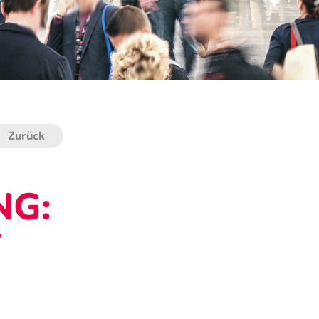
Zurück
NG:
T