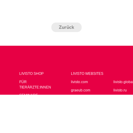
Zurück
LIVISTO SHOP
LIVISTO WEBSITES
FÜR
livisto.com
livisto.globa
TIERÄRZTE:INNEN
graeub.com
livisto.ru
SEMINARE
livisto.es
happyvetpro
KONTAKT
livisto.it
LAND AUSWÄHLEN
livisto.pl