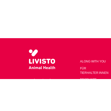
ALONG WITH YOU
FÜR
TIERHALTER:INNEN
PRODUKTE
A member of
KARRIERE
NEWSLETTER