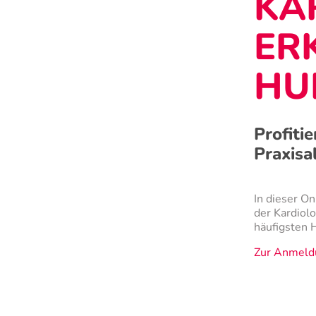
KA
ER
HU
Profiti
Praxisa
In dieser O
der Kardiol
häufigsten 
Zur Anmeld