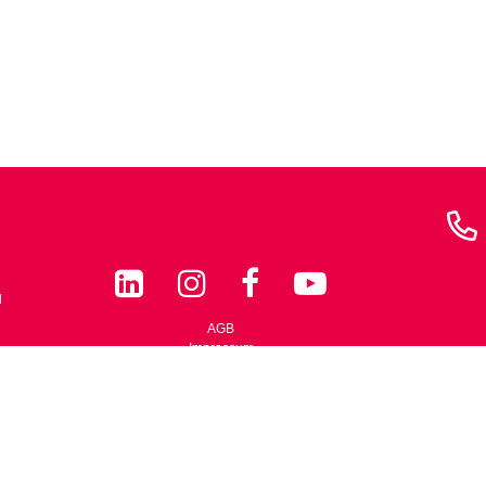
l
AGB
Impressum
ject.org
Cookie Richtlinie
Nutzungsbedingung
Datenschutzerklärung
Vertrauensanwalt
Teilnahmebedingungen
Cookie-Einstellungen ändern