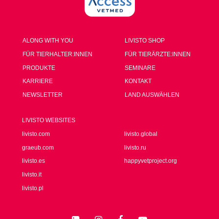
ALONG WITH YOU
LIVISTO SHOP
FÜR TIERHALTER:INNEN
FÜR TIERÄRZTE:INNEN
PRODUKTE
SEMINARE
KARRIERE
KONTAKT
NEWSLETTER
LAND AUSWÄHLEN
LIVISTO WEBSITES
livisto.com
livisto.global
graeub.com
livisto.ru
livisto.es
happyvetproject.org
livisto.it
livisto.pl